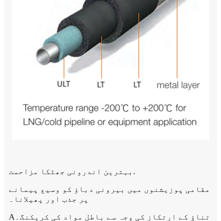
بہترین اندرونی جھٹکا مزاحمت.
مقامی پوزیشنوں میں بیرونی دباؤ کو وسیع پیمانے
پر جذب اور پھیلانا۔
A
تناؤ کے ارتکاز کی وجہ سے باطل مواد کی کریکنگ۔