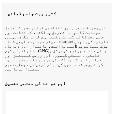
کثیر پرت جامع ڈھانچہ
کریوجینک ماحول میں الکادین کرائیوجینک تھرمل
موصلیت کا مواد، تھرمل چالکتا، کم کثافت اور
اچھی لچک کا کم گتانک رکھتا ہے
,
کوئی شگاف نہیں،
موثر موصلیت، اچھی شعلہ - retardant کارکردگی، اچھی
t بڑے پیمانے پر
I
نمی مزاحمت، پائیدار اور دیرپا۔
مائع قدرتی گیس (LNG)، پائپ لائنز، پیٹرو کیمیکل
انڈسٹری، صنعتی گیسوں، اور زرعی کیمیکلز اور
دیگر پائپنگ اور آلات کی موصلیت کے منصوبے اور
کرائیوجینک ماحول کی دیگر گرمی کی موصلیت میں
استعمال ہوتا ہے۔
اہم فوائد کی مختصر تفصیل