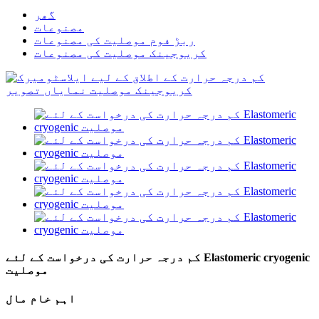
گھر
مصنوعات
ربڑ فوم موصلیت کی مصنوعات
کریوجینک موصلیت کی مصنوعات
کم درجہ حرارت کی درخواست کے لئے Elastomeric cryogenic
موصلیت
اہم خام مال