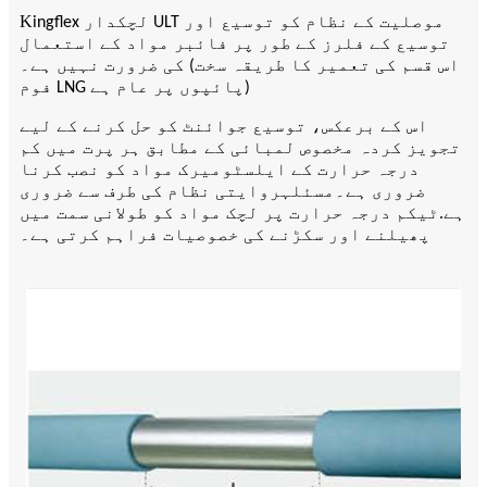
K
ingflex لچکدار ULT موصلیت کے نظام کو توسیع اور
توسیع کے فلرز کے طور پر فائبر مواد کے استعمال
کی ضرورت نہیں ہے۔ (اس قسم کی تعمیر کا طریقہ سخت
فوم LNG پائپوں پر عام ہے)
اس کے برعکس، توسیع جوائنٹ کو حل کرنے کے لیے
تجویز کردہ مخصوص لمبائی کے مطابق ہر پرت میں کم
درجہ حرارت کے ایلسٹومیرک مواد کو نصب کرنا
مسئلہ
ضروری ہے۔
روایتی نظام کی طرف سے ضروری
ٹی
ہے.
کم درجہ حرارت پر لچک مواد کو طولانی سمت میں
پھیلنے اور سکڑنے کی خصوصیات فراہم کرتی ہے۔