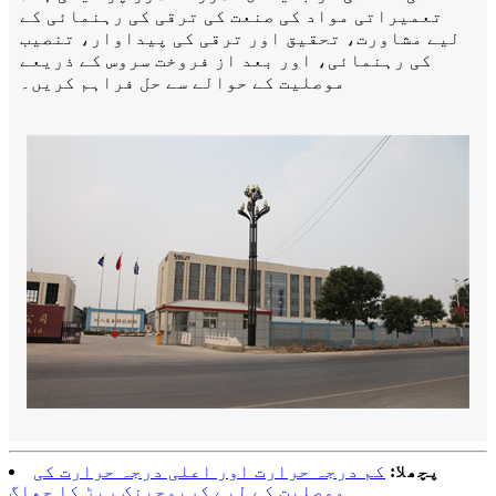
تعمیراتی مواد کی صنعت کی ترقی کی رہنمائی کے
لیے مشاورت، تحقیق اور ترقی کی پیداوار، تنصیب
کی رہنمائی، اور بعد از فروخت سروس کے ذریعے
موصلیت کے حوالے سے حل فراہم کریں۔
پچھلا:
کم درجہ حرارت اور اعلی درجہ حرارت کی
موصلیت کے لیے کریوجینک ربڑ کا جھاگ