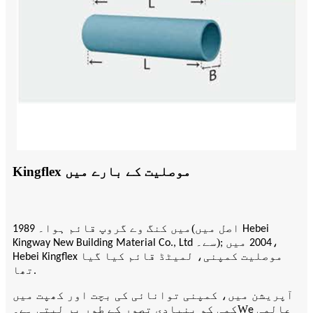
Kingflex موصلیت کے بارے میں
(
اصل میں Hebei
1989 میں کنگ وے گروپ قائم ہوا۔
)
; 2004 میں،
Kingway New Building Material Co., Ltd سے۔
Hebei Kingflex موصلیت کمپنی، لمیٹڈ قائم کیا گیا
تھا.
آپریشن میں، کمپنی توانائی کی بچت اور کھپت میں
W
e عالمی
کمی کو بنیادی تصور کے طور پر لیتی ہے۔