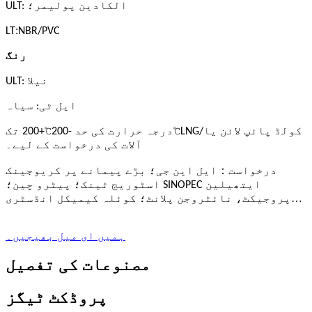
ULT: الکادین پولیمر؛
:
LT
NBR/PVC
رنگ
ULT: نیلا
ایل ٹی: سیاہ
℃
℃
LNG/کولڈ پائپ لائن یا
درجہ حرارت کی حد -200
+200 تک
آلات کی درخواست کے لیے۔
：
درخواست
ایل این جی؛ بڑے پیمانے پر کریوجینک
اسٹوریج ٹینک؛ پیٹرو چین؛ SINOPEC ایتھیلین
…
پروجیکٹ، نائٹروجن پلانٹ؛ کوئلہ کیمیکل انڈسٹری
ہمیں ای میل بھیجیں۔
مصنوعات کی تفصیل
پروڈکٹ ٹیگز