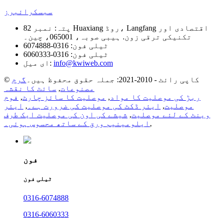
سبسکرائبرز
پتہ:
نمبر 82 Huaxiang روڈ، Langfang اقتصادی اور
تکنیکی ترقی زون. ہیبی صوبہ، 065001، چین۔
ٹیلی فون:
0316-6074888
ٹیلی فون:
0316-6060333
info@kwiweb.com
ای میل:
© کاپی رائٹ - 2010-2021: جملہ حقوق محفوظ ہیں۔
گرم
مصنوعات
,
سائٹ کا نقشہ
ربڑ کی موصلیت کا مواد
,
موصلیت کا سائز چارٹ
,
فوم
موصلیت
,
ایئر ڈکٹ کی موصلیت کی ضرورت ہے۔
,
ایئر
وینٹ کے لئے موصلیت
,
شیشے کی اون کی موصلیت ایک طرف
,
ایلومینیم ورق کے ساتھ محسوس ہوئی۔
فون
ٹیلی فون
0316-6074888
0316-6060333