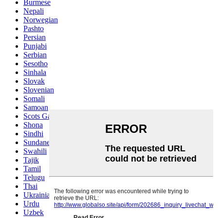
Burmese
Nepali
Norwegian
Pashto
Persian
Punjabi
Serbian
Sesotho
Sinhala
Slovak
Slovenian
Somali
Samoan
Scots Gaelic
Shona
Sindhi
Sundanese
Swahili
Tajik
Tamil
Telugu
Thai
Ukrainian
Urdu
Uzbek