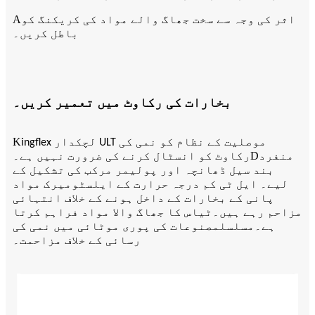
A
اثر کی وجہ سے سخت جھاگ والے مواد کی کریکنگ کو
باطل کریں۔
بخارات کی رکاوٹ میں تعمیر کریں۔
K
ingflex لچکدار ULT موصلیت کے نظام کو نمی کی
D
منفرد
رکاوٹ کو انسٹال کرنے کی ضرورت نہیں ہے۔
بند سیل ڈھانچہ اور پولیمر مرکب کی تشکیل کے
لیے۔ ایل ٹی کم درجہ حرارت کے ایلسٹومیرک مواد
پانی کے بخارات کے داخل ہونے کے خلاف انتہائی
ٹی
مزاحم رہے ہیں۔
اس کا جھاگ والا مواد فراہم کرتا
مسلسل
ہے۔
مصنوعات کی پوری موٹائی میں نمی کی
رسائی کے خلاف مزاحمت۔