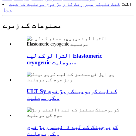
اگلا:
کنگ فلیکس سبز رنگ کا ربڑ فوم موصلیت کا شیٹ
رول
مصنوعات کے زمرے
الٹرا لو کے لیے Elastomeric
cryogenic موصلیت...
ULT Sy کے لیے کریوجینک ربڑ فوم
کی موصلیت...
کریوجینک کے لیے ڈائینس ربڑ فوم
کی موصلیت...